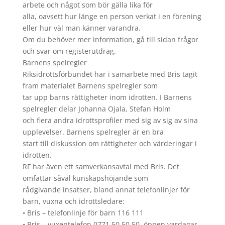
arbete och något som bör gälla lika för
alla, oavsett hur länge en person verkat i en förening
eller hur väl man känner varandra.
Om du behöver mer information, gå till sidan frågor
och svar om registerutdrag.
Barnens spelregler
Riksidrottsförbundet har i samarbete med Bris tagit
fram materialet Barnens spelregler som
tar upp barns rättigheter inom idrotten. I Barnens
spelregler delar Johanna Ojala, Stefan Holm
och flera andra idrottsprofiler med sig av sig av sina
upplevelser. Barnens spelregler är en bra
start till diskussion om rättigheter och värderingar i
idrotten.
RF har även ett samverkansavtal med Bris. Det
omfattar såväl kunskapshöjande som
rådgivande insatser, bland annat telefonlinjer för
barn, vuxna och idrottsledare:
• Bris – telefonlinje för barn 116 111
• Bris – vuxentelefon 0771 50 50 50, öppen vardagar