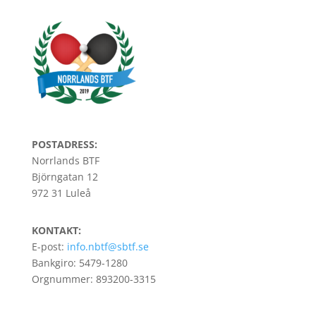
POSTADRESS:
Norrlands BTF
Björngatan 12
972 31 Luleå
KONTAKT:
E-post:
info.nbtf@sbtf.se
Bankgiro: 5479-1280
Orgnummer: 893200-3315