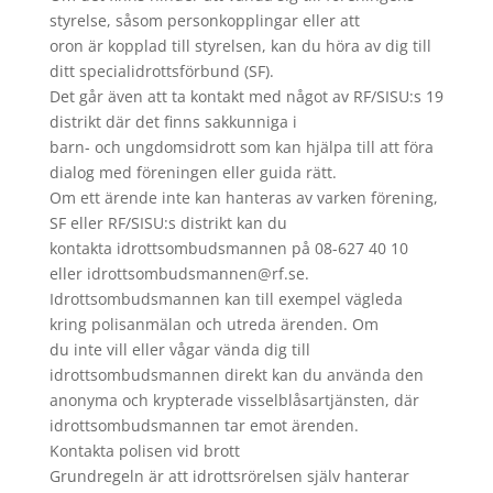
styrelse, såsom personkopplingar eller att
oron är kopplad till styrelsen, kan du höra av dig till
ditt specialidrottsförbund (SF).
Det går även att ta kontakt med något av RF/SISU:s 19
distrikt där det finns sakkunniga i
barn- och ungdomsidrott som kan hjälpa till att föra
dialog med föreningen eller guida rätt.
Om ett ärende inte kan hanteras av varken förening,
SF eller RF/SISU:s distrikt kan du
kontakta idrottsombudsmannen på 08-627 40 10
eller idrottsombudsmannen@rf.se.
Idrottsombudsmannen kan till exempel vägleda
kring polisanmälan och utreda ärenden. Om
du inte vill eller vågar vända dig till
idrottsombudsmannen direkt kan du använda den
anonyma och krypterade visselblåsartjänsten, där
idrottsombudsmannen tar emot ärenden.
Kontakta polisen vid brott
Grundregeln är att idrottsrörelsen själv hanterar