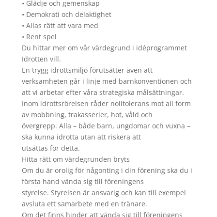
• Glädje och gemenskap
• Demokrati och delaktighet
• Allas rätt att vara med
• Rent spel
Du hittar mer om vår värdegrund i idéprogrammet
Idrotten vill.
En trygg idrottsmiljö förutsätter även att
verksamheten går i linje med barnkonventionen och
att vi arbetar efter våra strategiska målsättningar.
Inom idrottsrörelsen råder nolltolerans mot all form
av mobbning, trakasserier, hot, våld och
övergrepp. Alla – både barn, ungdomar och vuxna –
ska kunna idrotta utan att riskera att
utsättas för detta.
Hitta rätt om värdegrunden bryts
Om du är orolig för någonting i din förening ska du i
första hand vända sig till föreningens
styrelse. Styrelsen är ansvarig och kan till exempel
avsluta ett samarbete med en tränare.
Om det finns hinder att vända sig till föreningens