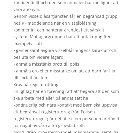
konfidentiellt och den som anmäler har möjlighet att
vara anonym.
Genom visselblåsartjänsten får en begränsad grupp
hos RF meddelande när en visselblåsning
kommer in, och hanterar ärendet i ett särskilt
system. Mottagargruppen har ett antal uppgifter,
exempelvis att
• gemensamt avgöra visselblåsningens karaktär och
besluta om vidare åtgärd
• anmäla misstänkt brott till polis
• anmäla oro eller misstanke om att ett barn far illa
till socialtjänsten.
Krav på registerutdrag
Enligt lag har en förening rätt att begära att den som
ska arbeta med eller på annat sätt ha
kontinuerlig och nära kontakt med barn ska uppvisa
ett begränsat registerutdrag från Polisen. I
registerutdraget går det att se om personen är dömd
för något av våra allra grövsta brott:
mord, dråp, grov misshandel, människorov, samtliga