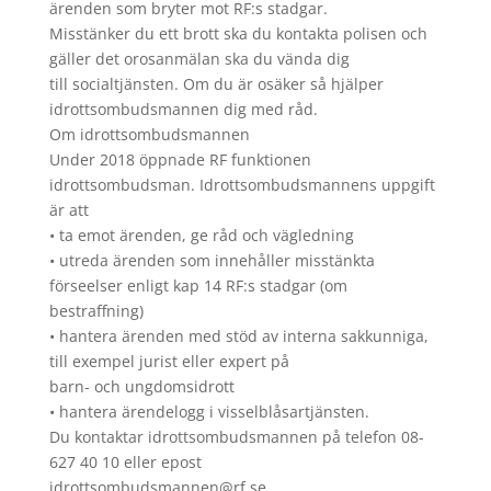
ärenden som bryter mot RF:s stadgar.
Misstänker du ett brott ska du kontakta polisen och
gäller det orosanmälan ska du vända dig
till socialtjänsten. Om du är osäker så hjälper
idrottsombudsmannen dig med råd.
Om idrottsombudsmannen
Under 2018 öppnade RF funktionen
idrottsombudsman. Idrottsombudsmannens uppgift
är att
• ta emot ärenden, ge råd och vägledning
• utreda ärenden som innehåller misstänkta
förseelser enligt kap 14 RF:s stadgar (om
bestraffning)
• hantera ärenden med stöd av interna sakkunniga,
till exempel jurist eller expert på
barn- och ungdomsidrott
• hantera ärendelogg i visselblåsartjänsten.
Du kontaktar idrottsombudsmannen på telefon 08-
627 40 10 eller epost
idrottsombudsmannen@rf.se.