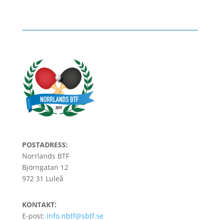
POSTADRESS:
Norrlands BTF
Björngatan 12
972 31 Luleå
KONTAKT:
E-post:
info.nbtf@sbtf.se