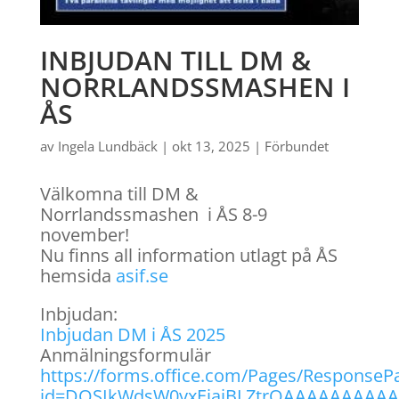
INBJUDAN TILL DM &
NORRLANDSSMASHEN I
ÅS
av
Ingela Lundbäck
|
okt 13, 2025
|
Förbundet
Välkomna till DM &
Norrlandssmashen i ÅS 8-9
november!
Nu finns all information utlagt på ÅS
hemsida
asif.se
Inbjudan:
Inbjudan DM i ÅS 2025
Anmälningsformulär
https://forms.office.com/Pages/ResponseP
id=DQSIkWdsW0yxEjajBLZtrQAAAAAAAAA