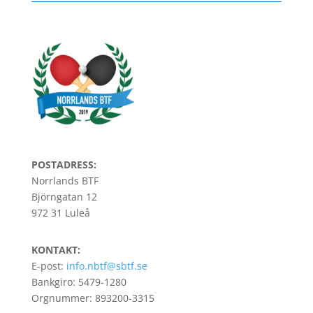
POSTADRESS:
Norrlands BTF
Björngatan 12
972 31 Luleå
KONTAKT:
E-post:
info.nbtf@sbtf.se
Bankgiro: 5479-1280
Orgnummer: 893200-3315